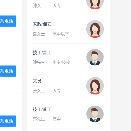
钟女士
·
大专
系电话
家政/保安
聂女士
·
高中以下
技工/普工
钟先生
·
中专/技校
系电话
文员
张女士
·
大专
技工/普工
邓先生
·
高中
系电话