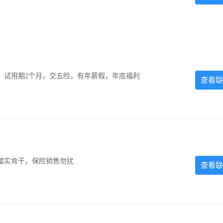
0元，试用期2个月，交五险，有年薪假，年底福利
查看联
踏实肯干，保险销售勿扰
查看联