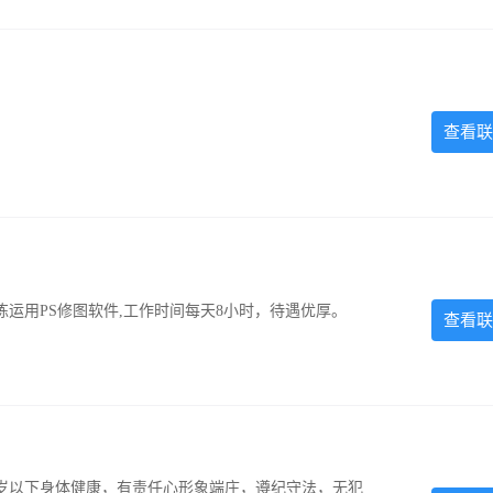
查看联
运用PS修图软件,工作时间每天8小时，待遇优厚。
查看联
5岁以下身体健康，有责任心形象端庄，遵纪守法，无犯